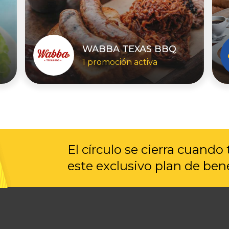
WABBA TEXAS BBQ
1 promoción activa
El círculo se cierra cuando 
este exclusivo plan de bene