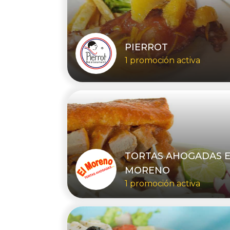
PIERROT
1 promoción activa
TORTAS AHOGADAS E
MORENO
1 promoción activa