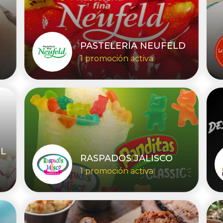
PASTELERÍA NEUFELD
1 promoción activa
L
RASPADOS JALISCO
1 promoción activa