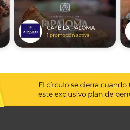
CAFÉ LA PALOMA
1 promoción activa
El círculo se cierra cuando 
este exclusivo plan de bene