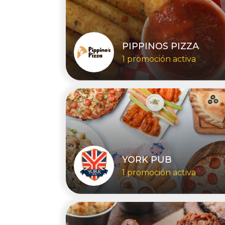
PIPPINOS PIZZA
1 promoción activa
YORK PUB
1 promoción activa